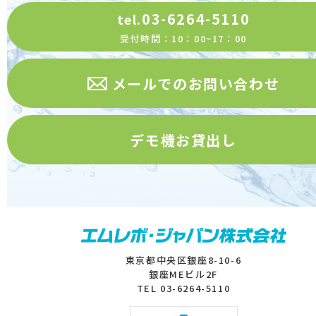
クッキーやウェブビーコン等を用いるなどし
03-6264-5110
tel.
て、本人が容易に認識できない方法による個人
受付時間：10：00~17：00
情報の取得は行っておりません
（８）個人情報の安全管理措置について
メールでのお問い合わせ
取得した個人情報については、漏洩、減失また
はき損の防止と是正、その他個人情報の安全管
デモ機お貸出し
理のために必要かつ適切な措置を講じます。 お
問合せへの回答後、取得した個人情報は当社内
において削除致します。
（９）個人情報を与えなかった場合に生じる結
果
個人情報を与えることは任意です。個人情報に
東京都中央区銀座8-10-6
銀座MEビル2F
関する必要事項の一部をご提供頂けない場合
TEL 03-6264-5110
は、お問い合わせに応じられない場合がありま