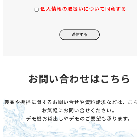
第三者に提供することはありません。
個人情報の取扱いについて同意する
（５）個人情報の取扱いの委託について
取得した個人情報の取扱いの全部又は、一部を
委託することはありません。
（６）開示対象個人情報の開示等および問い合
わせ窓口について
ご本人からの求めにより、当社が保有する開示
対象個人情報の利用目的の通知・開示・内容の
お問い合わせはこちら
訂正・追加または削除・利用の停止・消去およ
び第三者への提供の停止（「開示等」といいま
す。）に応じます。 開示等に応ずる窓口は、お
製品や撹拌に関するお問い合せや資料請求などは、こ
お気軽にお問い合せください。
問合せいただきました当該部署になります。
デモ機お貸出しやデモのご要望も承ります。
（７）本人が容易に認識できない方法による個
人情報の取得