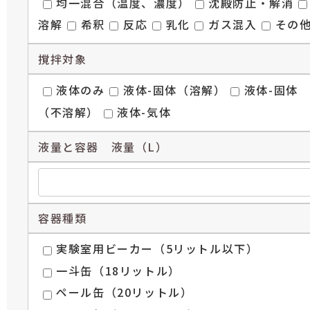
均一混合（温度、濃度）
沈殿防止・解消
溶解
希釈
反応
乳化
ガス混入
その
撹拌対象
液体のみ
液体-固体（溶解）
液体-固体
（不溶解）
液体-気体
液量と容器 液量（L）
容器種類
実験室用ビーカー（5リットル以下）
一斗缶（18リットル）
ペール缶（20リットル）