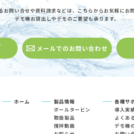
るお問い合せや資料請求などは、こちらからお気軽にお
デモ機お貸出しやデモのご要望も承ります。
0
メールでのお問い合わせ
ホーム
製品情報
各種サ
ボールタービン
導入実
取扱製品
よくあ
撹拌動画
デモ機
お知らせ
お問い